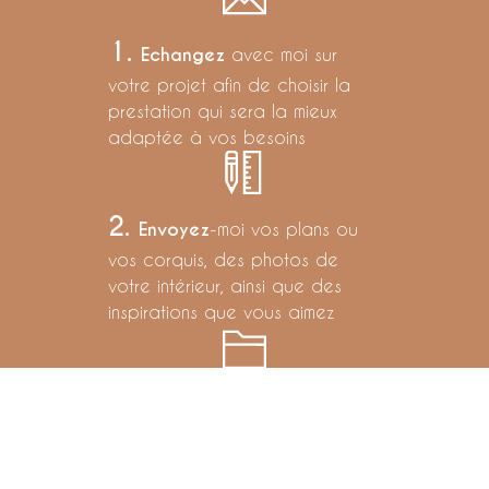
1
.
Echangez
avec moi sur
votre projet afin de choisir la
prestation qui sera la mieux
adaptée à vos besoins
2
.
Envoyez
-moi vos plans ou
vos corquis, des photos de
votre intérieur, ainsi que des
inspirations que vous aimez
3
.
Recevez
par mail - après
validation du devis - votre
projet de décoration et
d’aménagement pret à l’emploi