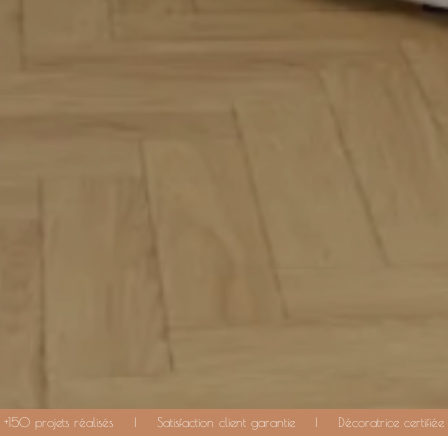
+150 projets réalisés
|
Satisfaction client garantie
|
Décoratrice certifiée